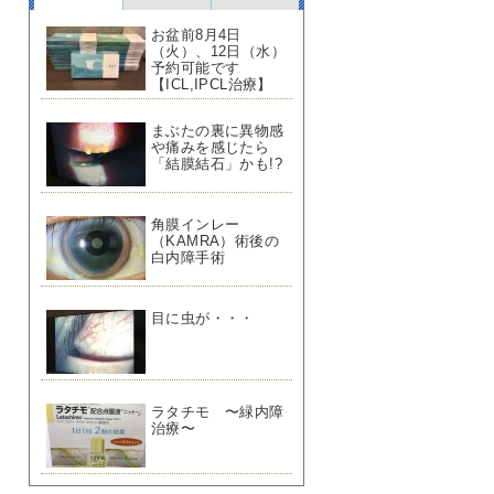
お盆前8月4日
（火）、12日（水）
予約可能です
【ICL,IPCL治療】
まぶたの裏に異物感
や痛みを感じたら
「結膜結石」かも!?
角膜インレー
（KAMRA）術後の
白内障手術
目に虫が・・・
ラタチモ 〜緑内障
治療〜