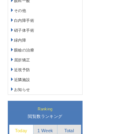
眼科一般
その他
白内障手術
硝子体手術
緑内障
眼瞼の治療
屈折矯正
近視予防
近隣施設
お知らせ
Ranking
閲覧数ランキング
Today
1 Week
Total