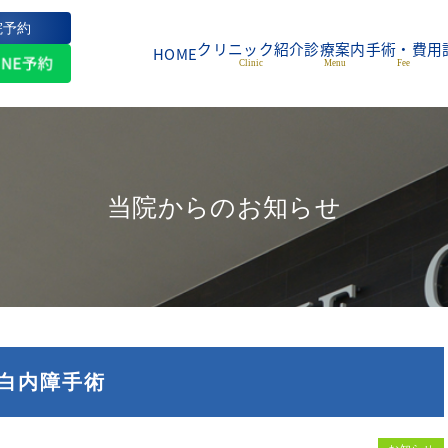
院予約
クリニック紹介
診療案内
手術・費用
HOME
Clinic
Menu
Fee
当院からのお知らせ
白内障手術