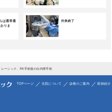
からは通常通
外来終了
ておりま
レーシック、RK手術後の白内障手術
TOPページ
当院について
診療のご案内
医師紹介