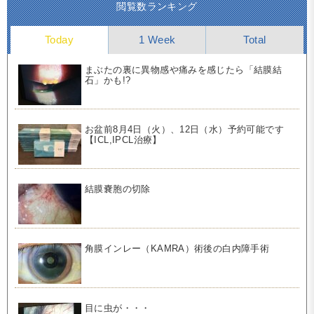
閲覧数ランキング
Today
1 Week
Total
まぶたの裏に異物感や痛みを感じたら「結膜結
石」かも!?
お盆前8月4日（火）、12日（水）予約可能です
【ICL,IPCL治療】
結膜嚢胞の切除
角膜インレー（KAMRA）術後の白内障手術
目に虫が・・・