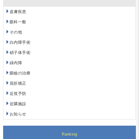
皮膚疾患
眼科一般
その他
白内障手術
硝子体手術
緑内障
眼瞼の治療
屈折矯正
近視予防
近隣施設
お知らせ
Ranking