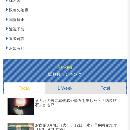
緑内障
眼瞼の治療
屈折矯正
近視予防
近隣施設
お知らせ
Ranking
閲覧数ランキング
Today
1 Week
Total
まぶたの裏に異物感や痛みを感じたら「結膜結
石」かも!?
お盆前8月4日（火）、12日（水）予約可能です
【ICL,IPCL治療】